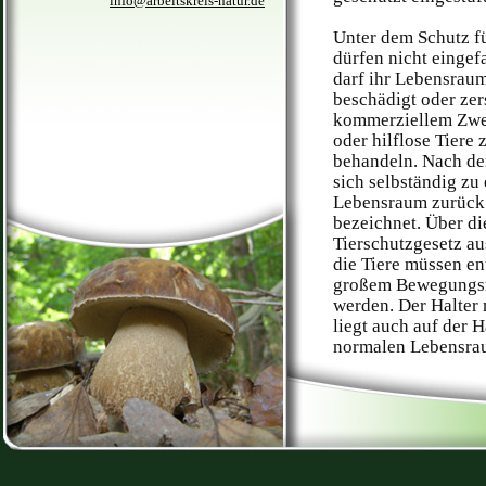
info@arbeitskreis-natur.de
Unter dem Schutz fü
dürfen nicht eingef
darf ihr Lebensraum
beschädigt oder zer
kommerziellem Zweck
oder hilflose Tier
behandeln. Nach de
sich selbständig zu
Lebensraum zurück 
bezeichnet. Über d
Tierschutzgesetz au
die Tiere müssen e
großem Bewegungsra
werden. Der Halter 
liegt auch auf der 
normalen Lebensra
Für die Pflege bedü
entsprechende Einri
an:
Igel gefunden!! Was