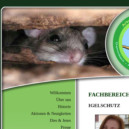
Willkommen
FACHBEREIC
Über uns
IGELSCHUTZ
Historie
Aktionen & Neuigkeiten
Dies & Jenes
Presse