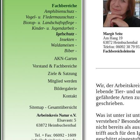
Fachbereiche
Amphibienschutz
-
Vogel- u. Fledermausschutz
-
Biotop- u. Landschaftspflege
-
Kinder- u. Jugendarbeit
-
Igelschutz
-
Margit Seitz
Am Hang 19
Insekten
-
63872 Heimbuchenthal
Waldameisen
-
Telefon: 06092 38 79 95
Biber
-
Fachbereichsleiterin
AKN-Garten
Vorstand & Fachbereiche
Ziele & Satzung
Mitglied werden
Wir, der Arbeitskre
Bildergalerie
lebende Tier- und u
Kontakt
gefährdete Arten zu
geschrieben.
Sitemap - Gesamtübersicht
Was ist unter ist u
Arbeitskreis Natur e.V.
Elsavastr. 5
verstehen? Besonder
63872 Heimbuchenthal
nicht bereits als au
trifft auch für den 
Tel. + Fax: 06092 - 1609
geschützt eingestuft